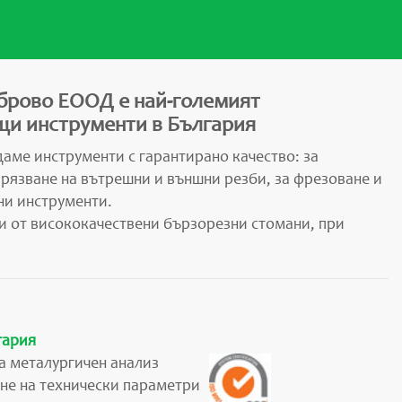
брово ЕООД е най-големият
и инструменти в България
аме инструменти с гарантирано качество: за
арязване на вътрешни и външни резби, за фрезоване и
ни инструменти.
и от висококачествени бързорезни стомани, при
гария
а металургичен анализ
не на технически параметри