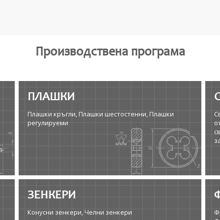
Производствена програма
ПЛАШКИ
Плашки кръгли, Плашки шестостенни, Плашки
С
регулируеми
о
с
з
л-
ЗЕНКЕРИ
Конусни зенкери, Челни зенкери
Ф