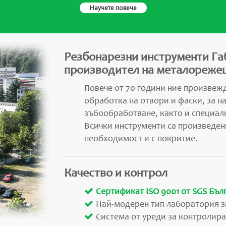
Научете повече
Резбонарезни инструменти Га
производител на металорежещ
Повече от 70 години ние произвежд
обработка на отвори и фаски, за н
зъбообработване, както и специал
Всички инструменти са произведен
необходимост и с покритие.
Качество и контрол
Сертификат ISO 9001 от SGS Бъл
Най-модерен тип лаборатория з
Система от уреди за контролира