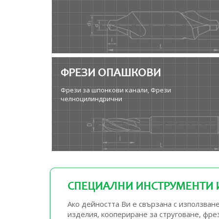
ФРЕЗИ ОПАШКОВИ
Фрези за шпонкови канали, Фрези
челноцилиндрични
СПЕЦИАЛНИ ИНСТРУМЕНТИ И
Ако дейността Ви е свързана с използва
изделия, коопериране за струговане, фр