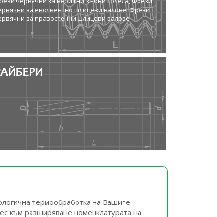
рези червячни за верижни зъбни колела, Фрези
ервячни за еволвентно шлицеви валове, Фрези
ервячни за правостенни шлицеви валове
РАЙБЕРИ
нологична термообработка на Вашите
рес към разширяване номенклатурата на