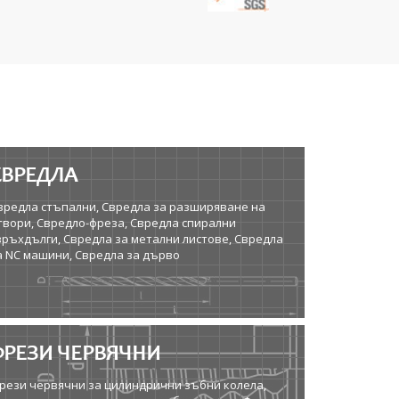
СВРЕДЛА
вредла стъпални, Свредла за разширяване на
твори, Свредло-фреза, Свредла спирални
връхдълги, Свредла за метални листове, Свредла
а NC машини, Свредла за дърво
ФРЕЗИ ЧЕРВЯЧНИ
рези червячни за цилиндрични зъбни колела,