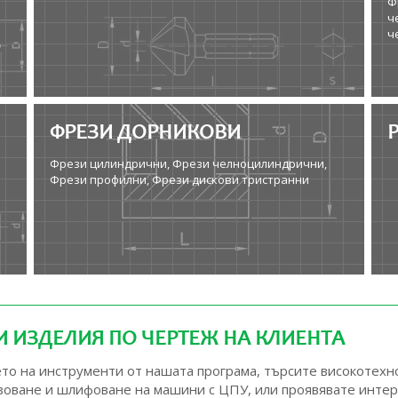
Ф
ч
ч
ФРЕЗИ ДОРНИКОВИ
Фрези цилиндрични, Фрези челноцилиндрични,
Фрези профилни, Фрези дискови тристранни
 ИЗДЕЛИЯ ПО ЧЕРТЕЖ НА КЛИЕНТА
нето на инструменти от нашата програма, търсите високотех
езоване и шлифоване на машини с ЦПУ, или проявявате инте