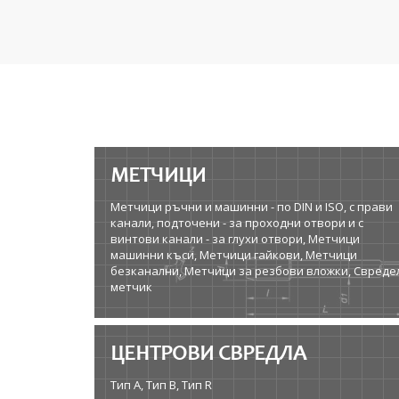
МЕТЧИЦИ
Метчици ръчни и машинни - по DIN и ISO, с прави
канали, подточени - за проходни отвори и с
винтови канали - за глухи отвори, Метчици
машинни къси, Метчици гайкови, Метчици
безканални, Метчици за резбови вложки, Свреде
метчик
ЦЕНТРОВИ СВРЕДЛА
Тип A, Тип B, Тип R