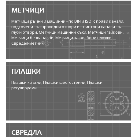
МЕТЧИЦИ
Метчици ръчни и машинни - по DIN и ISO, с прави канали,
подточени - за проходни отвори и с винтови канали - за
глухи отвори, Метчици машинни къси, Метчици гайкови,
Метчици безканални, Метчици за резбови вложки,
Свредел-метчик
ПЛАШКИ
Плашки кръгли, Плашки шестостенни, Плашки
регулируеми
СВРЕДЛА