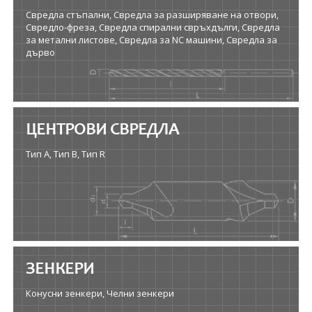
Свредла стъпални, Свредла за разширяване на отвори,
Свредло-фреза, Свредла спирални свръхдълги, Свредла
за метални листове, Свредла за NC машини, Свредла за
дърво
ЦЕНТРОВИ СВРЕДЛА
Тип A, Тип B, Тип R
ЗЕНКЕРИ
Конусни зенкери, Челни зенкери