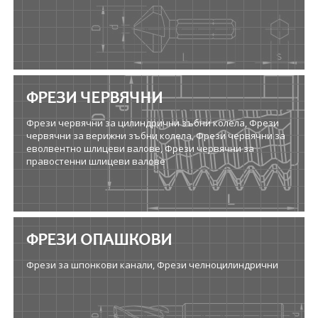
ФРЕЗИ ЧЕРВЯЧНИ
Фрези червячни за цилиндрични зъбни колела, Фрези
червячни за верижни зъбни колела, Фрези червячни за
еволвентно шлицеви валове, Фрези червячни за
правостенни шлицеви валове
ФРЕЗИ ОПАШКОВИ
Фрези за шпонкови канали, Фрези челноцилиндрични