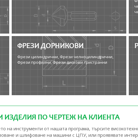
Ф
ч
ч
ФРЕЗИ ДОРНИКОВИ
Фрези цилиндрични, Фрези челноцилиндрични,
Фрези профилни, Фрези дискови тристранни
 ИЗДЕЛИЯ ПО ЧЕРТЕЖ НА КЛИЕНТА
нето на инструменти от нашата програма, търсите високотех
езоване и шлифоване на машини с ЦПУ, или проявявате инте