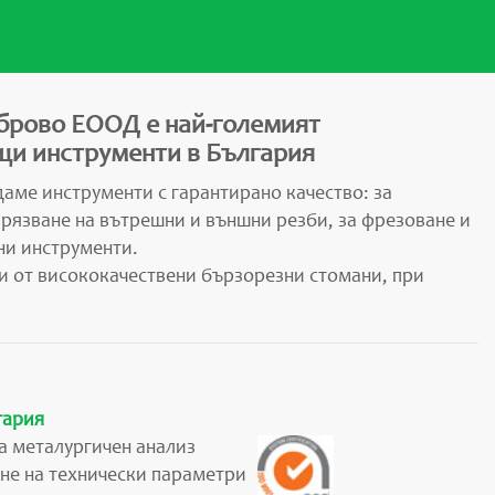
брово ЕООД е най-големият
и инструменти в България
аме инструменти с гарантирано качество: за
арязване на вътрешни и външни резби, за фрезоване и
ни инструменти.
и от висококачествени бързорезни стомани, при
гария
а металургичен анализ
не на технически параметри