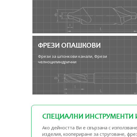
ФРЕЗИ ОПАШКОВИ
Фрези за шпонкови канали, Фрези
челноцилиндрични
СПЕЦИАЛНИ ИНСТРУМЕНТИ И
Ако дейността Ви е свързана с използва
изделия, коопериране за струговане, фр