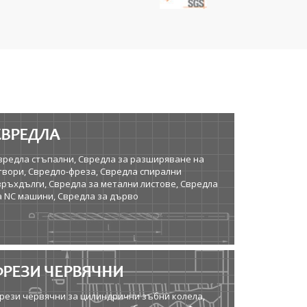
СВРЕДЛА
вредла стъпални, Свредла за разширяване на
твори, Свредло-фреза, Свредла спирални
връхдълги, Свредла за метални листове, Свредла
а NC машини, Свредла за дърво
ФРЕЗИ ЧЕРВЯЧНИ
рези червячни за цилиндрични зъбни колела,