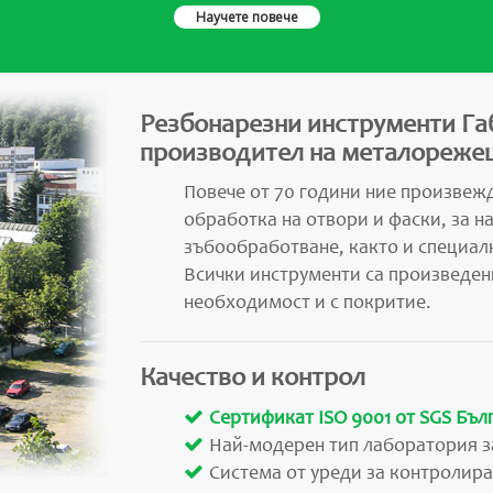
Научете повече
Резбонарезни инструменти Га
производител на металорежещ
Повече от 70 години ние произвежд
обработка на отвори и фаски, за н
зъбообработване, както и специал
Всички инструменти са произведен
необходимост и с покритие.
Качество и контрол
Сертификат ISO 9001 от SGS Бъл
Най-модерен тип лаборатория з
Система от уреди за контролира