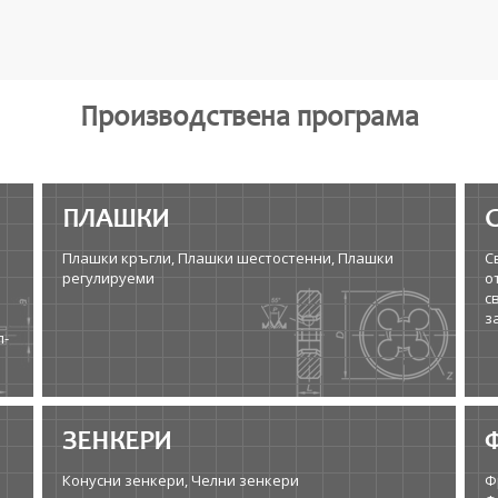
Производствена програма
ПЛАШКИ
Плашки кръгли, Плашки шестостенни, Плашки
С
регулируеми
о
с
з
л-
ЗЕНКЕРИ
Конусни зенкери, Челни зенкери
Ф