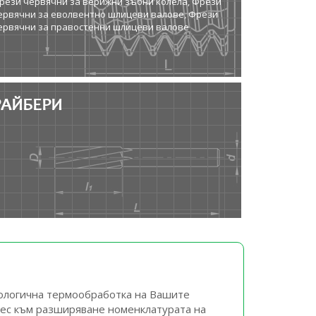
рези червячни за верижни зъбни колела, Фрези
ервячни за еволвентно шлицеви валове, Фрези
ервячни за правостенни шлицеви валове
РАЙБЕРИ
нологична термообработка на Вашите
рес към разширяване номенклатурата на