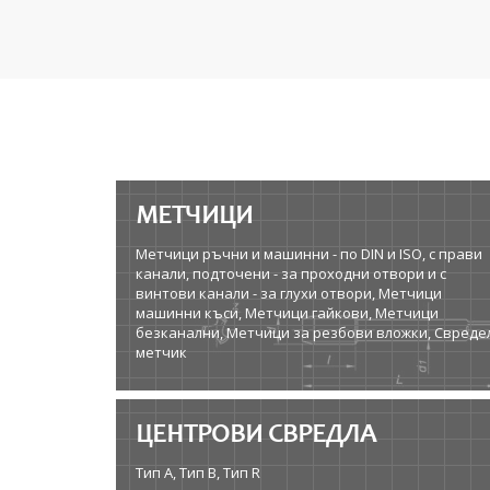
МЕТЧИЦИ
Метчици ръчни и машинни - по DIN и ISO, с прави
канали, подточени - за проходни отвори и с
винтови канали - за глухи отвори, Метчици
машинни къси, Метчици гайкови, Метчици
безканални, Метчици за резбови вложки, Свреде
метчик
ЦЕНТРОВИ СВРЕДЛА
Тип A, Тип B, Тип R