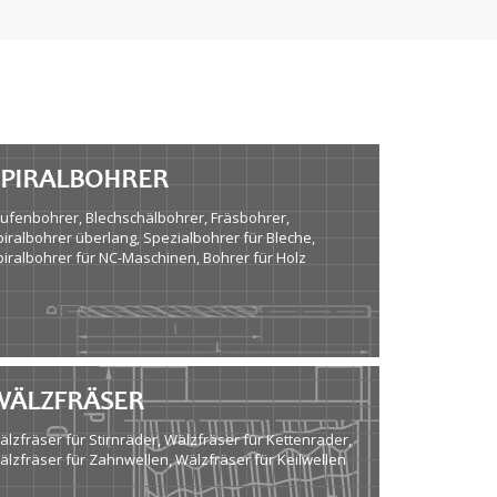
SPIRALBOHRER
tufenbohrer, Blechschälbohrer, Fräsbohrer,
piralbohrer überlang, Spezialbohrer für Bleche,
piralbohrer für NC-Maschinen, Bohrer für Holz
WÄLZFRÄSER
älzfräser für Stirnräder, Wälzfräser für Kettenrader,
älzfräser für Zahnwellen, Wälzfräser für Keilwellen