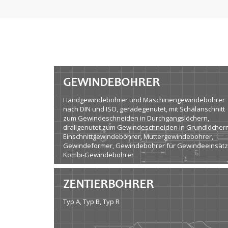
GEWINDEBOHRER
Handgewindebohrer und Maschinengewindebohrer
nach DIN und ISO, geradegenutet, mit Schälanschnitt
zum Gewindeschneiden in Durchgangslöchern,
drallgenutet zum Gewindeschneiden in Grundlöchern
Einschnittgewindebohrer, Muttergewindebohrer,
Gewindeformer, Gewindebohrer für Gewindeeinsätz
Kombi-Gewindebohrer
ZENTIERBOHRER
Typ A, Typ B, Typ R