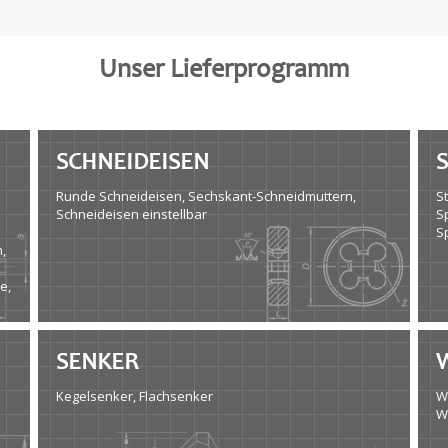
Unser Lieferprogramm
SCHNEIDEISEN
Runde Schneideisen, Sechskant-Schneidmuttern,
S
Schneideisen einstellbar
S
S
,
e,
SENKER
Kegelsenker, Flachsenker
W
W