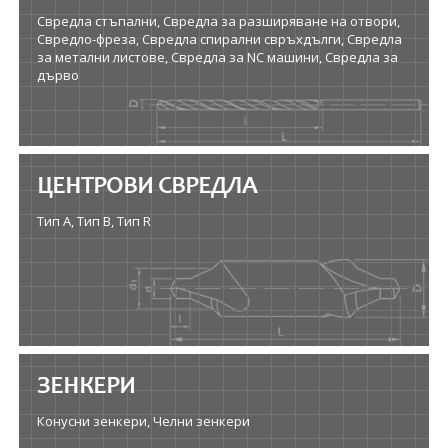
Свредла стъпални, Свредла за разширяване на отвори,
Свредло-фреза, Свредла спирални свръхдълги, Свредла
за метални листове, Свредла за NC машини, Свредла за
дърво
ЦЕНТРОВИ СВРЕДЛА
Тип A, Тип B, Тип R
ЗЕНКЕРИ
Конусни зенкери, Челни зенкери