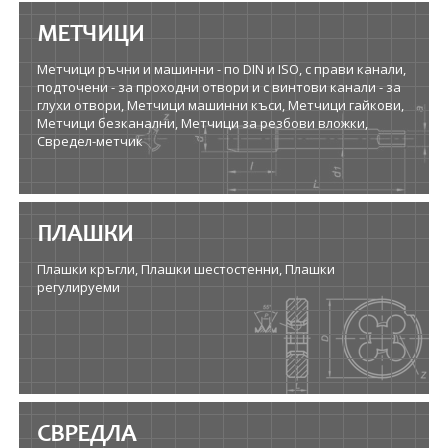
МЕТЧИЦИ
Метчици ръчни и машинни - по DIN и ISO, с прави канали,
подточени - за проходни отвори и с винтови канали - за
глухи отвори, Метчици машинни къси, Метчици гайкови,
Метчици безканални, Метчици за резбови вложки,
Свредел-метчик
ПЛАШКИ
Плашки кръгли, Плашки шестостенни, Плашки
регулируеми
СВРЕДЛА