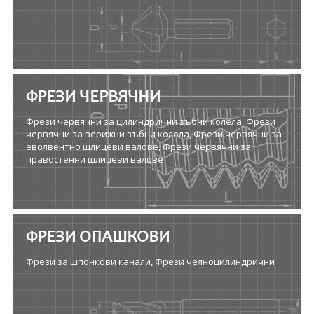
ФРЕЗИ ЧЕРВЯЧНИ
Фрези червячни за цилиндрични зъбни колела, Фрези
червячни за верижни зъбни колела, Фрези червячни за
еволвентно шлицеви валове, Фрези червячни за
правостенни шлицеви валове
ФРЕЗИ ОПАШКОВИ
Фрези за шпонкови канали, Фрези челноцилиндрични